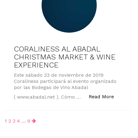
CORALINESS AL ABADAL
CHRISTMAS MARKET & WINE
EXPERIENCE
Este sábado 23 de noviembre de 2019
Coraliness participará al evento organizado
por las Bodegas de Vino Abadal
«CORALIN
Read More
( www.abadal.net ). Cómo …
Paginación
1
2
3
4
…
9
de