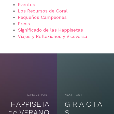
Eventos
Los Recursos de Coral
Pequeños Campeones
Press
Significado de las Happisetas
Viajes y Reflexiones y Viceversa
PREVIOUS POST
NEXT POST
HAPPISETA
G R A C I A
de VERANO
S