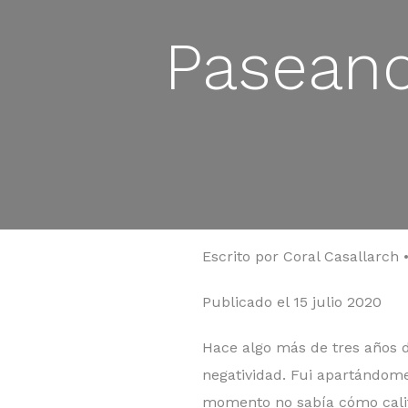
Paseand
Escrito por Coral Casallarch
Publicado el 15 julio 2020
Hace algo más de tres años d
negatividad. Fui apartándome
momento no sabía cómo calif