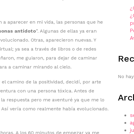
¿
¿
 a aparecer en mi vida, las personas que he
p
P
sonas antídoto
”. Algunas de ellas ya eran
A
olucionado. Otras, aparecieron nuevas. Y
rtual; ya sea a través de libros o de redes
Re
eñaron, me guiaron, para dejar de caminar
ra a caminar mirando al cielo.
No hay
el camino de la positividad, decidí, por arte
ventura con una persona tóxica. Antes de
Arc
 la respuesta pero me aventuré ya que me lo
 Así vería como realmente había evolucionado.
s
a
j
 horas. A los 60 minutos de empezar ya me