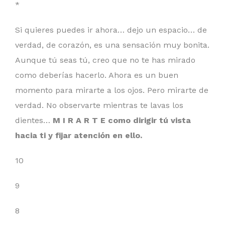
*
Si quieres puedes ir ahora… dejo un espacio… de
verdad, de corazón, es una sensación muy bonita.
Aunque tú seas tú, creo que no te has mirado
como deberías hacerlo. Ahora es un buen
momento para mirarte a los ojos. Pero mirarte de
verdad. No observarte mientras te lavas los
dientes…
M I R A R T E como dirigir tú vista
hacia ti y fijar atención en ello.
10
9
8