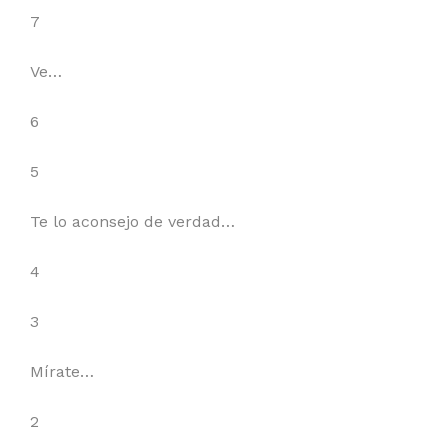
7
Ve…
6
5
Te lo aconsejo de verdad…
4
3
Mírate…
2