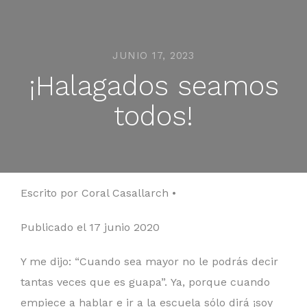
JUNIO 17, 2023
¡Halagados seamos
todos!
Escrito por Coral Casallarch •
Publicado el 17 junio 2020
Y me dijo: “Cuando sea mayor no le podrás decir
tantas veces que es guapa”. Ya, porque cuando
empiece a hablar e ir a la escuela sólo dirá ¡soy