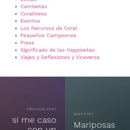
Camisetas
Coraliness
Eventos
Los Recursos de Coral
Pequeños Campeones
Press
Significado de las Happisetas
Viajes y Reflexiones y Viceversa
PREVIOUS POST
NEXT POST
si me caso
Mariposas
con un